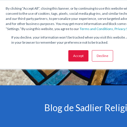
1.800.221.5175
Shop Now
By clicking “Accept All”, closing this banner, or by continuing to use this website w
consent to the use of cookies, tags, pixels, social media plug-ins, and similar tech
and our third-party partners, to personalize your experience, serve targeted ad
and for other business purposes. You may get more information and block some o
“Settings.” By using this website, you agree to our
Terms and Conditions
,
Privacy
If you decline, your information won’t be tracked when you visit this website. 
in your browser to remember your preference not to be tracked.
Accept
Decline
Blog de Sadlier Relig