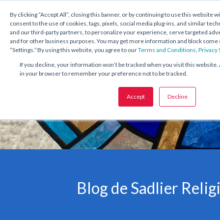
1.800.221.5175
Shop Now
By clicking “Accept All”, closing this banner, or by continuing to use this website w
consent to the use of cookies, tags, pixels, social media plug-ins, and similar tech
and our third-party partners, to personalize your experience, serve targeted ad
and for other business purposes. You may get more information and block some o
“Settings.” By using this website, you agree to our
Terms and Conditions
,
Privacy
If you decline, your information won’t be tracked when you visit this website. 
in your browser to remember your preference not to be tracked.
Accept
Decline
Blog de Sadlier Relig