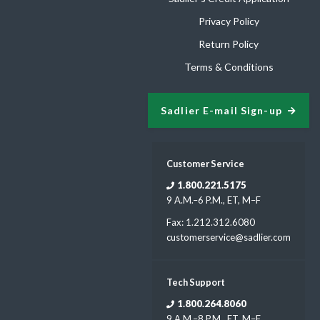
Privacy Policy
Return Policy
Terms & Conditions
Sadlier E-mail Sign-up
Customer Service
1.800.221.5175
9 A.M.–6 P.M., ET, M–F
Fax: 1.212.312.6080
customerservice@sadlier.com
Tech Support
1.800.264.8060
9 A.M.–8 P.M., ET, M–F