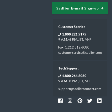
Sadlier E-mail Sign-up
Customer Service
1.800.221.5175
9 A.M.–6 P.M., ET, M–F
Fax: 1.212.312.6080
customerservice@sadlier.com
Tech Support
1.800.264.8060
9 A.M.–8 P.M., ET, M–F
support@sadlierconnect.com