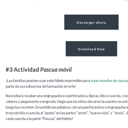
Descargar ahora
Download Now
#3 Actividad
Pascua móvil
¡Las familias pueden usar este folleto imprimible para
crear móviles de cuna 
parte de sus esfuerzos de formación en la fe!
Necesitará recabar una engrapadora o perforadora, tijeras, hilo o cuerda, cr
colores y pegamento o engrudo. Haga que los niños decoren las partes recortab
luego las recorten. Ensamble las palabras con una perforadora o engrapador
trozo de hilo o cuerda al "punto" en las partes "amor", "nueva vida" y "Jesús".
cada cuerda a la parte "Pascua" del folleto!