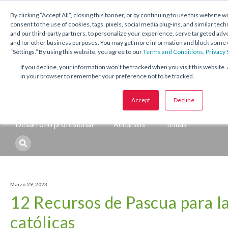
1.800.221.5175
Shop Now
By clicking “Accept All”, closing this banner, or by continuing to use this website w
consent to the use of cookies, tags, pixels, social media plug-ins, and similar tech
and our third-party partners, to personalize your experience, serve targeted ad
and for other business purposes. You may get more information and block some o
“Settings.” By using this website, you agree to our
Terms and Conditions
,
Privacy
If you decline, your information won’t be tracked when you visit this website. 
in your browser to remember your preference not to be tracked.
Temas:
Accept
Decline
Catequesis
Sacramentos
Temporadas y festividades
Desarrollo profesional
Recursos
Temas
Marzo 29, 2023
12 Recursos de Pascua para la
católicas