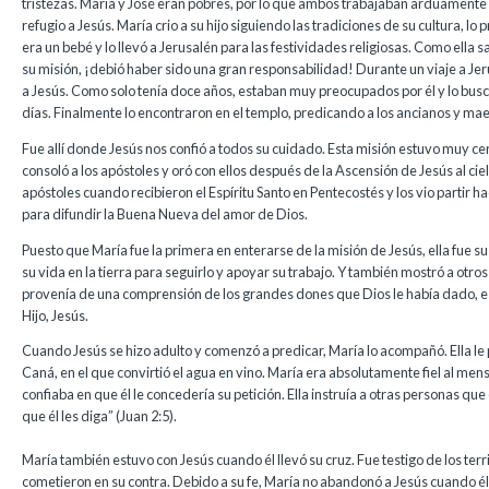
tristezas. María y José eran pobres, por lo que ambos trabajaban arduamente
refugio a Jesús. María crio a su hijo siguiendo las tradiciones de su cultura, l
era un bebé y lo llevó a Jerusalén para las festividades religiosas. Como ella s
su misión, ¡debió haber sido una gran responsabilidad! Durante un viaje a Je
a Jesús. Como solo tenía doce años, estaban muy preocupados por él y lo busc
días. Finalmente lo encontraron en el templo, predicando a los ancianos y mae
Fue allí donde Jesús nos confió a todos su cuidado. Esta misión estuvo muy cer
consoló a los apóstoles y oró con ellos después de la Ascensión de Jesús al cie
apóstoles cuando recibieron el Espíritu Santo en Pentecostés y los vio partir h
para difundir la Buena Nueva del amor de Dios.
Puesto que María fue la primera en enterarse de la misión de Jesús, ella fue su
su vida en la tierra para seguirlo y apoyar su trabajo. Y también mostró a otros
provenía de una comprensión de los grandes dones que Dios le había dado, e
Hijo, Jesús.
Cuando Jesús se hizo adulto y comenzó a predicar, María lo acompañó. Ella le p
Caná, en el que convirtió el agua en vino. María era absolutamente fiel al men
confiaba en que él le concedería su petición. Ella instruía a otras personas que 
que él les diga” (Juan 2:5).
María también estuvo con Jesús cuando él llevó su cruz. Fue testigo de los terr
cometieron en su contra. Debido a su fe, María no abandonó a Jesús cuando él