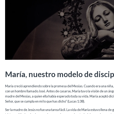
María, nuestro modelo de disci
María creció aprendiendo sobre la promesa del Mesías. Cuando era una niñ
con un hombre llamado José. Antes de casarse, María tuvo la visión de un ángel
madre del Mesías, a quien ella había esperado toda su vida. María aceptó dici
Señor, que se cumpla en mí lo que has dicho” (Lucas 1:38).
Ser la madre de Jesús no fue una tarea fácil. La vida de María estuvo llena de