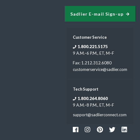
Sadlier E-mail Sign-up
Customer Service
1.800.221.5175
9 A.M.–6 P.M., ET, M–F
Fax: 1.212.312.6080
customerservice@sadlier.com
Tech Support
1.800.264.8060
9 A.M.–8 P.M., ET, M–F
support@sadlierconnect.com