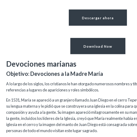
Descargar ahora
Download Now
Devociones marianas
Objetivo: Devociones a la Madre María
A lo largo de los siglos, los cristianos le han otorgado numerosos nombres y tít
referencias a lugares de apariciones y roles simbólicos.
En 1531, María se apareció a un granjero llamado Juan Diego en el cerro Tepey
su lengua materna y le pidió que se construyera una iglesia en la colina para 
compasión y ayuda a la gente. Su imagen apareció milagrosamente en su mant
la gente, incluidos los líderes de la Iglesia, creyó que María realmente había e
iglesia en el cerro y la imagen del manto de Juan Diego está consagrada sobre 
personas de todo el mundo visitan este lugar sagrado.