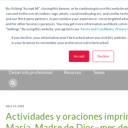
1.800.221.5175
Shop Now
By clicking “Accept All”, closing this banner, or by continuing to use this website w
consent to the use of cookies, tags, pixels, social media plug-ins, and similar tech
and our third-party partners, to personalize your experience, serve targeted ad
and for other business purposes. You may get more information and block some o
“Settings.” By using this website, you agree to our
Terms and Conditions
,
Privacy
If you decline, your information won’t be tracked when you visit this website. 
in your browser to remember your preference not to be tracked.
Temas:
Accept
Decline
Catequesis
Sacramentos
Temporadas y festividades
Desarrollo profesional
Recursos
Temas
Abril 13, 2023
Actividades y oraciones impri
María, Madre de Dios–mes de