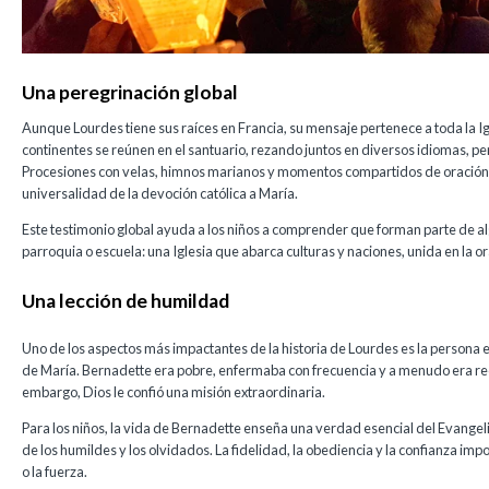
Una peregrinación global
Aunque Lourdes tiene sus raíces en Francia, su mensaje pertenece a toda la Ig
continentes se reúnen en el santuario, rezando juntos en diversos idiomas, pe
Procesiones con velas, himnos marianos y momentos compartidos de oración en
universalidad de la devoción católica a María.
Este testimonio global ayuda a los niños a comprender que forman parte de 
parroquia o escuela: una Iglesia que abarca culturas y naciones, unida en la o
Una lección de humildad
Uno de los aspectos más impactantes de la historia de Lourdes es la persona e
de María. Bernadette era pobre, enfermaba con frecuencia y a menudo era re
embargo, Dios le confió una misión extraordinaria.
Para los niños, la vida de Bernadette enseña una verdad esencial del Evangel
de los humildes y los olvidados. La fidelidad, la obediencia y la confianza im
o la fuerza.