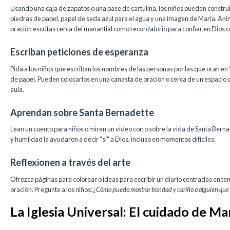
Usando una caja de zapatos o una base de cartulina, los niños pueden constru
piedras de papel, papel de seda azul para el agua y una imagen de María. Aní
oración escritas cerca del manantial como recordatorio para confiar en Dios 
Escriban peticiones de esperanza
Pida a los niños que escriban los nombres de las personas por las que oran en
de papel. Pueden colocarlos en una canasta de oración o cerca de un espacio de
aula.
Aprendan sobre Santa Bernadette
Lean un cuento para niños o miren un video corto sobre la vida de Santa Bern
y humildad la ayudaron a decir "sí" a Dios, incluso en momentos difíciles.
Reflexionen a través del arte
Ofrezca páginas para colorear o ideas para escribir un diario centradas en te
oración. Pregunte a los niños:
¿Cómo puedo mostrar bondad y cariño a alguien que 
La Iglesia Universal: El cuidado de Ma