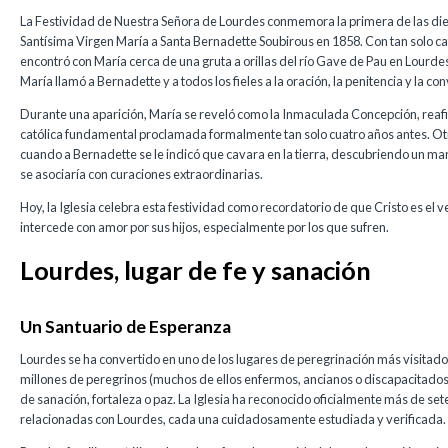
La Festividad de Nuestra Señora de Lourdes conmemora la primera de las die
Santísima Virgen María a Santa Bernadette Soubirous en 1858. Con tan solo c
encontró con María cerca de una gruta a orillas del río Gave de Pau en Lourde
María llamó a Bernadette y a todos los fieles a la oración, la penitencia y la co
Durante una aparición, María se reveló como la Inmaculada Concepción, re
católica fundamental proclamada formalmente tan solo cuatro años antes. O
cuando a Bernadette se le indicó que cavara en la tierra, descubriendo un m
se asociaría con curaciones extraordinarias.
Hoy, la Iglesia celebra esta festividad como recordatorio de que Cristo es e
intercede con amor por sus hijos, especialmente por los que sufren.
Lourdes, lugar de fe y sanación
Un Santuario de Esperanza
Lourdes se ha convertido en uno de los lugares de peregrinación más visitad
millones de peregrinos (muchos de ellos enfermos, ancianos o discapacitados
de sanación, fortaleza o paz. La Iglesia ha reconocido oficialmente más de se
relacionadas con Lourdes, cada una cuidadosamente estudiada y verificada.