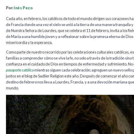
Por:
Inés Pezo
Cada año, en febrero, los católicos de todo el mundo dirigen sus corazones h
de Francia donde una vez el cielo se unió a la tierra de una manera tranquila y
de Nuestra Señora de Lourdes, que se celebra el 11 de febrero, invita a los fie
de María a una humilde joven y a reflexionar sobre la promesa eterna de Dios 
misericordia y la esperanza.
Como parte de nuestro recorrido por las celebraciones culturales católicas, es
familias a comprender cómo se vive la fe, no solo a través de la tradición sino 
confianza en el cuidado de Dios en tiempos de enfermedad y sufrimiento. No 
pasaporte católico
mientras siguen cada celebración; agreguen un nuevo sello 
juntos en el blog de Sadlier Religion este año. Después de comenzar el año con
destino de febrero nos lleva a Lourdes, Francia, y a una devoción mariana que 
mundo.