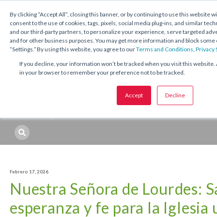
1.800.221.5175
Shop Now
By clicking “Accept All”, closing this banner, or by continuing to use this website w
consent to the use of cookies, tags, pixels, social media plug-ins, and similar tech
and our third-party partners, to personalize your experience, serve targeted ad
and for other business purposes. You may get more information and block some o
“Settings.” By using this website, you agree to our
Terms and Conditions
,
Privacy
If you decline, your information won’t be tracked when you visit this website. 
in your browser to remember your preference not to be tracked.
Temas:
Catequesis
Sacramentos
Temporadas y festividades
Accept
Decline
Desarrollo profesional
Recursos
Temas
Febrero 17, 2026
Nuestra Señora de Lourdes: S
esperanza y fe para la Iglesia 