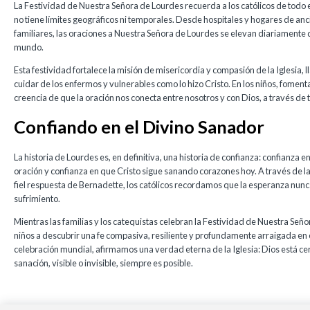
La Festividad de Nuestra Señora de Lourdes recuerda a los católicos de todo
no tiene límites geográficos ni temporales. Desde hospitales y hogares de anc
familiares, las oraciones a Nuestra Señora de Lourdes se elevan diariamente 
mundo.
Esta festividad fortalece la misión de misericordia y compasión de la Iglesia, 
cuidar de los enfermos y vulnerables como lo hizo Cristo. En los niños, fomenta
creencia de que la oración nos conecta entre nosotros y con Dios, a través de 
Confiando en el Divino Sanador
La historia de Lourdes es, en definitiva, una historia de confianza: confianza en
oración y confianza en que Cristo sigue sanando corazones hoy. A través de la
fiel respuesta de Bernadette, los católicos recordamos que la esperanza nunca 
sufrimiento.
Mientras las familias y los catequistas celebran la Festividad de Nuestra Señ
niños a descubrir una fe compasiva, resiliente y profundamente arraigada en e
celebración mundial, afirmamos una verdad eterna de la Iglesia: Dios está cer
sanación, visible o invisible, siempre es posible.