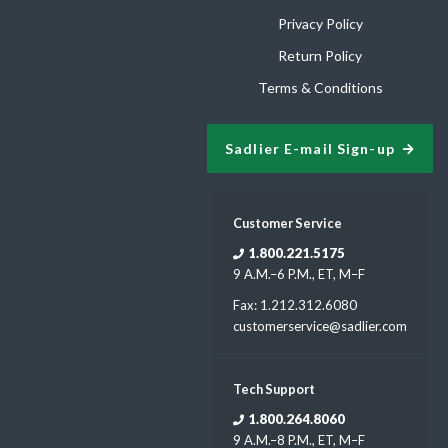
Privacy Policy
Return Policy
Terms & Conditions
Sadlier E-mail Sign-up
Customer Service
1.800.221.5175
9 A.M.–6 P.M., ET, M–F
Fax: 1.212.312.6080
customerservice@sadlier.com
Tech Support
1.800.264.8060
9 A.M.–8 P.M., ET, M–F