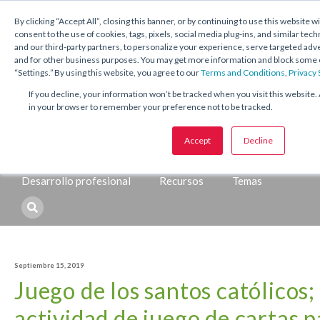
1.800.221.5175
Shop Now
By clicking “Accept All”, closing this banner, or by continuing to use this website w
consent to the use of cookies, tags, pixels, social media plug-ins, and similar tech
and our third-party partners, to personalize your experience, serve targeted ad
and for other business purposes. You may get more information and block some o
“Settings.” By using this website, you agree to our
Terms and Conditions
,
Privacy
If you decline, your information won’t be tracked when you visit this website. 
in your browser to remember your preference not to be tracked.
Temas:
Accept
Decline
Catequesis
Sacramentos
Temporadas y festividades
Desarrollo profesional
Recursos
Temas
Septiembre 15, 2019
Juego de los santos católicos;
actividad de juego de cartas p