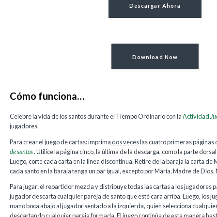
Descargar Ahora
Download Now
Cómo funciona…
Celebre la vida de los santos durante el Tiempo Ordinario con la
Actividad
Ju
jugadores.
Para crear el juego de cartas: imprima
dos veces
las cuatro primeras páginas 
de santos
. Utilice la página cinco, la última de la descarga, como la parte dorsa
Luego, corte cada carta en la línea discontinua. Retire de la baraja la carta d
cada santo en la baraja tenga un par igual, excepto por María, Madre de Dios. 
Para jugar: el repartidor mezcla y distribuye todas las cartas a los jugadores
jugador descarta cualquier pareja de santo que esté cara arriba. Luego, los j
mano boca abajo al jugador sentado a la izquierda, quien selecciona cualquier
descartando cualquier pareja formada. El juego continúa de esta manera hast