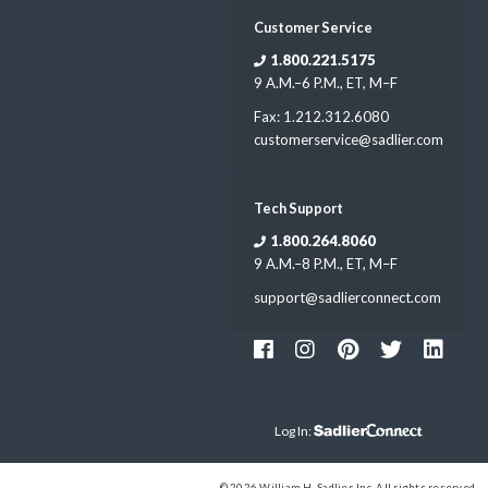
Customer Service
1.800.221.5175
9 A.M.–6 P.M., ET, M–F
Fax: 1.212.312.6080
customerservice@sadlier.com
Tech Support
1.800.264.8060
9 A.M.–8 P.M., ET, M–F
support@sadlierconnect.com
Log In:
© 2026 William H. Sadlier, Inc. All rights reserved.